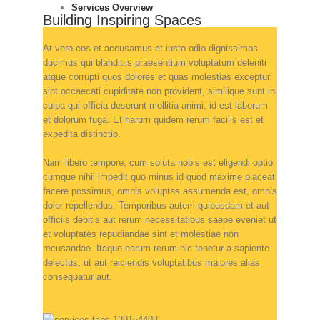
Services Overview
Building Inspiring Spaces
At vero eos et accusamus et iusto odio dignissimos
ducimus qui blanditiis praesentium voluptatum deleniti
atque corrupti quos dolores et quas molestias excepturi
sint occaecati cupiditate non provident, similique sunt in
culpa qui officia deserunt mollitia animi, id est laborum
et dolorum fuga. Et harum quidem rerum facilis est et
expedita distinctio.
Nam libero tempore, cum soluta nobis est eligendi optio
cumque nihil impedit quo minus id quod maxime placeat
facere possimus, omnis voluptas assumenda est, omnis
dolor repellendus. Temporibus autem quibusdam et aut
officiis debitis aut rerum necessitatibus saepe eveniet ut
et voluptates repudiandae sint et molestiae non
recusandae. Itaque earum rerum hic tenetur a sapiente
delectus, ut aut reiciendis voluptatibus maiores alias
consequatur aut.