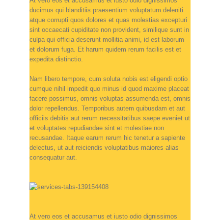
At vero eos et accusamus et iusto odio dignissimos
ducimus qui blanditiis praesentium voluptatum deleniti
atque corrupti quos dolores et quas molestias excepturi
sint occaecati cupiditate non provident, similique sunt in
culpa qui officia deserunt mollitia animi, id est laborum
et dolorum fuga. Et harum quidem rerum facilis est et
expedita distinctio.
Nam libero tempore, cum soluta nobis est eligendi optio
cumque nihil impedit quo minus id quod maxime placeat
facere possimus, omnis voluptas assumenda est, omnis
dolor repellendus. Temporibus autem quibusdam et aut
officiis debitis aut rerum necessitatibus saepe eveniet ut
et voluptates repudiandae sint et molestiae non
recusandae. Itaque earum rerum hic tenetur a sapiente
delectus, ut aut reiciendis voluptatibus maiores alias
consequatur aut.
At vero eos et accusamus et iusto odio dignissimos