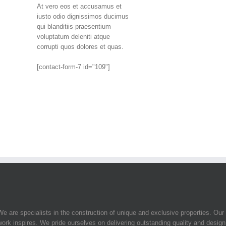
At vero eos et accusamus et
iusto odio dignissimos ducimus
qui blanditiis praesentium
voluptatum deleniti atque
corrupti quos dolores et quas.
[contact-form-7 id="109"]
We are specialists in the construction of unique and exclusive properties. Our
work inspires. We pride ourselves on delivering outstanding quality and design