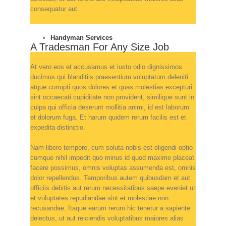
consequatur aut.
Handyman Services
A Tradesman For Any Size Job
At vero eos et accusamus et iusto odio dignissimos
ducimus qui blanditiis praesentium voluptatum deleniti
atque corrupti quos dolores et quas molestias excepturi
sint occaecati cupiditate non provident, similique sunt in
culpa qui officia deserunt mollitia animi, id est laborum
et dolorum fuga. Et harum quidem rerum facilis est et
expedita distinctio.
Nam libero tempore, cum soluta nobis est eligendi optio
cumque nihil impedit quo minus id quod maxime placeat
facere possimus, omnis voluptas assumenda est, omnis
dolor repellendus. Temporibus autem quibusdam et aut
officiis debitis aut rerum necessitatibus saepe eveniet ut
et voluptates repudiandae sint et molestiae non
recusandae. Itaque earum rerum hic tenetur a sapiente
delectus, ut aut reiciendis voluptatibus maiores alias