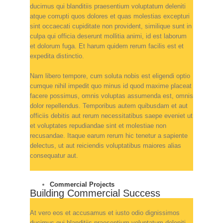
ducimus qui blanditiis praesentium voluptatum deleniti
atque corrupti quos dolores et quas molestias excepturi
sint occaecati cupiditate non provident, similique sunt in
culpa qui officia deserunt mollitia animi, id est laborum
et dolorum fuga. Et harum quidem rerum facilis est et
expedita distinctio.
Nam libero tempore, cum soluta nobis est eligendi optio
cumque nihil impedit quo minus id quod maxime placeat
facere possimus, omnis voluptas assumenda est, omnis
dolor repellendus. Temporibus autem quibusdam et aut
officiis debitis aut rerum necessitatibus saepe eveniet ut
et voluptates repudiandae sint et molestiae non
recusandae. Itaque earum rerum hic tenetur a sapiente
delectus, ut aut reiciendis voluptatibus maiores alias
consequatur aut.
Commercial Projects
Building Commercial Success
At vero eos et accusamus et iusto odio dignissimos
ducimus qui blanditiis praesentium voluptatum deleniti