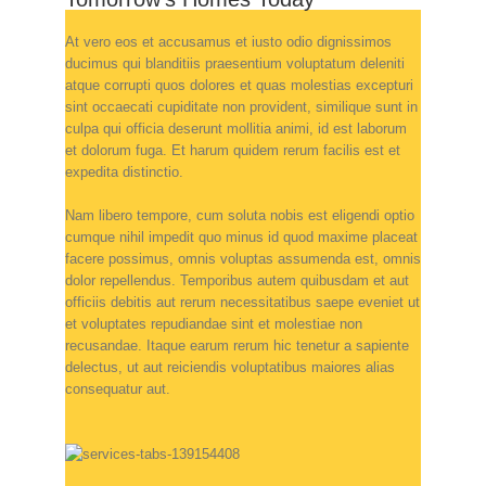
At vero eos et accusamus et iusto odio dignissimos
ducimus qui blanditiis praesentium voluptatum deleniti
atque corrupti quos dolores et quas molestias excepturi
sint occaecati cupiditate non provident, similique sunt in
culpa qui officia deserunt mollitia animi, id est laborum
et dolorum fuga. Et harum quidem rerum facilis est et
expedita distinctio.
Nam libero tempore, cum soluta nobis est eligendi optio
cumque nihil impedit quo minus id quod maxime placeat
facere possimus, omnis voluptas assumenda est, omnis
dolor repellendus. Temporibus autem quibusdam et aut
officiis debitis aut rerum necessitatibus saepe eveniet ut
et voluptates repudiandae sint et molestiae non
recusandae. Itaque earum rerum hic tenetur a sapiente
delectus, ut aut reiciendis voluptatibus maiores alias
consequatur aut.