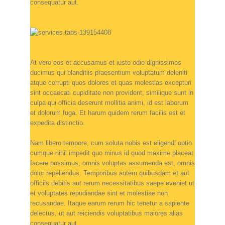
consequatur aut.
At vero eos et accusamus et iusto odio dignissimos
ducimus qui blanditiis praesentium voluptatum deleniti
atque corrupti quos dolores et quas molestias excepturi
sint occaecati cupiditate non provident, similique sunt in
culpa qui officia deserunt mollitia animi, id est laborum
et dolorum fuga. Et harum quidem rerum facilis est et
expedita distinctio.
Nam libero tempore, cum soluta nobis est eligendi optio
cumque nihil impedit quo minus id quod maxime placeat
facere possimus, omnis voluptas assumenda est, omnis
dolor repellendus. Temporibus autem quibusdam et aut
officiis debitis aut rerum necessitatibus saepe eveniet ut
et voluptates repudiandae sint et molestiae non
recusandae. Itaque earum rerum hic tenetur a sapiente
delectus, ut aut reiciendis voluptatibus maiores alias
consequatur aut.