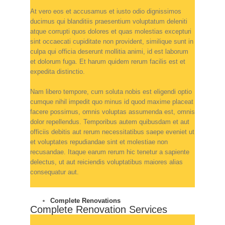
At vero eos et accusamus et iusto odio dignissimos
ducimus qui blanditiis praesentium voluptatum deleniti
atque corrupti quos dolores et quas molestias excepturi
sint occaecati cupiditate non provident, similique sunt in
culpa qui officia deserunt mollitia animi, id est laborum
et dolorum fuga. Et harum quidem rerum facilis est et
expedita distinctio.
Nam libero tempore, cum soluta nobis est eligendi optio
cumque nihil impedit quo minus id quod maxime placeat
facere possimus, omnis voluptas assumenda est, omnis
dolor repellendus. Temporibus autem quibusdam et aut
officiis debitis aut rerum necessitatibus saepe eveniet ut
et voluptates repudiandae sint et molestiae non
recusandae. Itaque earum rerum hic tenetur a sapiente
delectus, ut aut reiciendis voluptatibus maiores alias
consequatur aut.
Complete Renovations
Complete Renovation Services