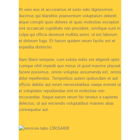
At vero eos et accusamus et iusto odio dignissimos
ducimus qui blanditiis praesentium voluptatum deleniti
atque corrupti quos dolores et quas molestias excepturi
sint occaecati cupiditate non provident, similique sunt in
culpa qui officia deserunt mollitia animi, id est laborum
et dolorum fuga. Et harum quidem rerum facilis est et
expedita distinctio.
Nam libero tempore, cum soluta nobis est eligendi optio
cumque nihil impedit quo minus id quod maxime placeat
facere possimus, omnis voluptas assumenda est, omnis
dolor repellendus. Temporibus autem quibusdam et aut
officiis debitis aut rerum necessitatibus saepe eveniet ut
et voluptates repudiandae sint et molestiae non
recusandae. Itaque earum rerum hic tenetur a sapiente
delectus, ut aut reiciendis voluptatibus maiores alias
consequatur aut.