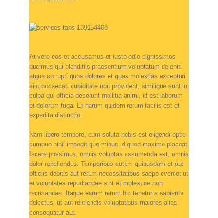
At vero eos et accusamus et iusto odio dignissimos
ducimus qui blanditiis praesentium voluptatum deleniti
atque corrupti quos dolores et quas molestias excepturi
sint occaecati cupiditate non provident, similique sunt in
culpa qui officia deserunt mollitia animi, id est laborum
et dolorum fuga. Et harum quidem rerum facilis est et
expedita distinctio.
Nam libero tempore, cum soluta nobis est eligendi optio
cumque nihil impedit quo minus id quod maxime placeat
facere possimus, omnis voluptas assumenda est, omnis
dolor repellendus. Temporibus autem quibusdam et aut
officiis debitis aut rerum necessitatibus saepe eveniet ut
et voluptates repudiandae sint et molestiae non
recusandae. Itaque earum rerum hic tenetur a sapiente
delectus, ut aut reiciendis voluptatibus maiores alias
consequatur aut.