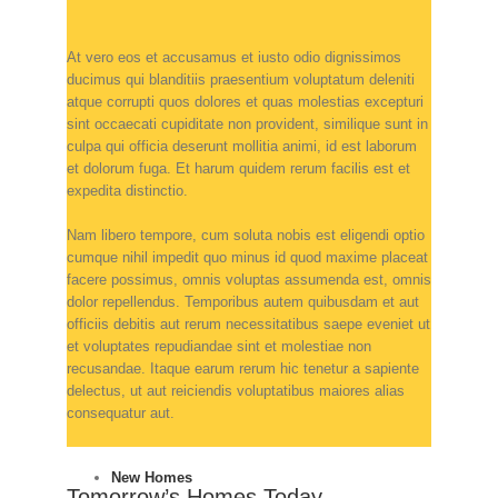
At vero eos et accusamus et iusto odio dignissimos
ducimus qui blanditiis praesentium voluptatum deleniti
atque corrupti quos dolores et quas molestias excepturi
sint occaecati cupiditate non provident, similique sunt in
culpa qui officia deserunt mollitia animi, id est laborum
et dolorum fuga. Et harum quidem rerum facilis est et
expedita distinctio.
Nam libero tempore, cum soluta nobis est eligendi optio
cumque nihil impedit quo minus id quod maxime placeat
facere possimus, omnis voluptas assumenda est, omnis
dolor repellendus. Temporibus autem quibusdam et aut
officiis debitis aut rerum necessitatibus saepe eveniet ut
et voluptates repudiandae sint et molestiae non
recusandae. Itaque earum rerum hic tenetur a sapiente
delectus, ut aut reiciendis voluptatibus maiores alias
consequatur aut.
New Homes
Tomorrow’s Homes Today