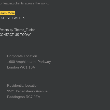
for leading clients across the world.
Learn More
LATEST TWEETS
Tweets by Theme_Fusion
CONTACT US TODAY
Corporate Location
1600 Amphitheatre Parkway
London WC1 1BA
Residential Location
9521 Broadsberry Avenue
Paddington RC7 9ZA