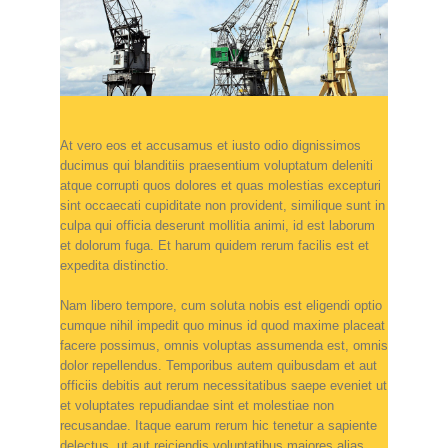
At vero eos et accusamus et iusto odio dignissimos
ducimus qui blanditiis praesentium voluptatum deleniti
atque corrupti quos dolores et quas molestias excepturi
sint occaecati cupiditate non provident, similique sunt in
culpa qui officia deserunt mollitia animi, id est laborum
et dolorum fuga. Et harum quidem rerum facilis est et
expedita distinctio.
Nam libero tempore, cum soluta nobis est eligendi optio
cumque nihil impedit quo minus id quod maxime placeat
facere possimus, omnis voluptas assumenda est, omnis
dolor repellendus. Temporibus autem quibusdam et aut
officiis debitis aut rerum necessitatibus saepe eveniet ut
et voluptates repudiandae sint et molestiae non
recusandae. Itaque earum rerum hic tenetur a sapiente
delectus, ut aut reiciendis voluptatibus maiores alias