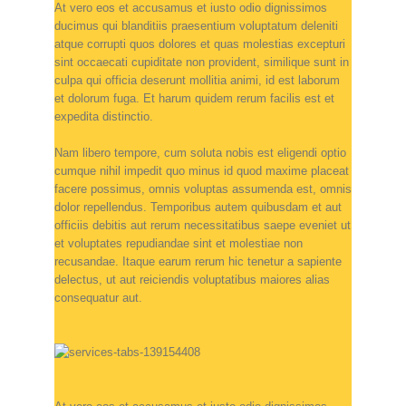
At vero eos et accusamus et iusto odio dignissimos
ducimus qui blanditiis praesentium voluptatum deleniti
atque corrupti quos dolores et quas molestias excepturi
sint occaecati cupiditate non provident, similique sunt in
culpa qui officia deserunt mollitia animi, id est laborum
et dolorum fuga. Et harum quidem rerum facilis est et
expedita distinctio.
Nam libero tempore, cum soluta nobis est eligendi optio
cumque nihil impedit quo minus id quod maxime placeat
facere possimus, omnis voluptas assumenda est, omnis
dolor repellendus. Temporibus autem quibusdam et aut
officiis debitis aut rerum necessitatibus saepe eveniet ut
et voluptates repudiandae sint et molestiae non
recusandae. Itaque earum rerum hic tenetur a sapiente
delectus, ut aut reiciendis voluptatibus maiores alias
consequatur aut.