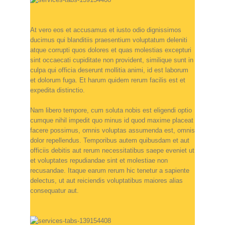
At vero eos et accusamus et iusto odio dignissimos
ducimus qui blanditiis praesentium voluptatum deleniti
atque corrupti quos dolores et quas molestias excepturi
sint occaecati cupiditate non provident, similique sunt in
culpa qui officia deserunt mollitia animi, id est laborum
et dolorum fuga. Et harum quidem rerum facilis est et
expedita distinctio.
Nam libero tempore, cum soluta nobis est eligendi optio
cumque nihil impedit quo minus id quod maxime placeat
facere possimus, omnis voluptas assumenda est, omnis
dolor repellendus. Temporibus autem quibusdam et aut
officiis debitis aut rerum necessitatibus saepe eveniet ut
et voluptates repudiandae sint et molestiae non
recusandae. Itaque earum rerum hic tenetur a sapiente
delectus, ut aut reiciendis voluptatibus maiores alias
consequatur aut.