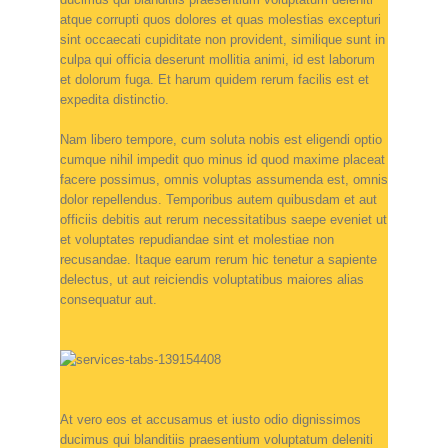
atque corrupti quos dolores et quas molestias excepturi
sint occaecati cupiditate non provident, similique sunt in
culpa qui officia deserunt mollitia animi, id est laborum
et dolorum fuga. Et harum quidem rerum facilis est et
expedita distinctio.
Nam libero tempore, cum soluta nobis est eligendi optio
cumque nihil impedit quo minus id quod maxime placeat
facere possimus, omnis voluptas assumenda est, omnis
dolor repellendus. Temporibus autem quibusdam et aut
officiis debitis aut rerum necessitatibus saepe eveniet ut
et voluptates repudiandae sint et molestiae non
recusandae. Itaque earum rerum hic tenetur a sapiente
delectus, ut aut reiciendis voluptatibus maiores alias
consequatur aut.
At vero eos et accusamus et iusto odio dignissimos
ducimus qui blanditiis praesentium voluptatum deleniti